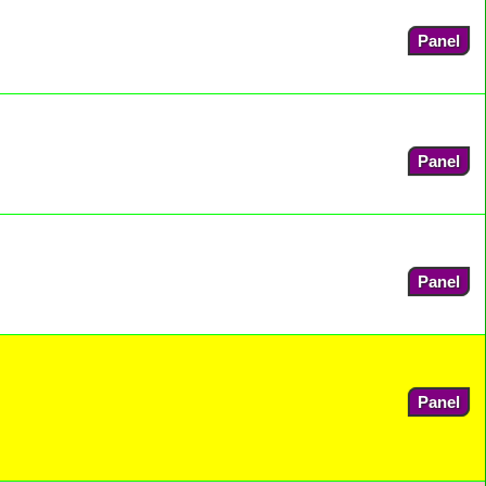
Panel
Panel
Panel
Panel