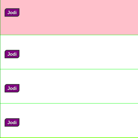
Jodi
Jodi
Jodi
Jodi