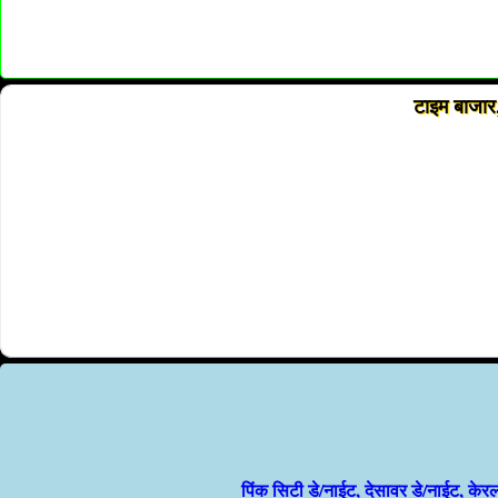
टाइम बाजार,
पिंक सिटी डे/नाईट, देसावर डे/नाईट, केर