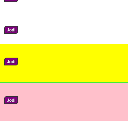
Jodi
Jodi
Jodi