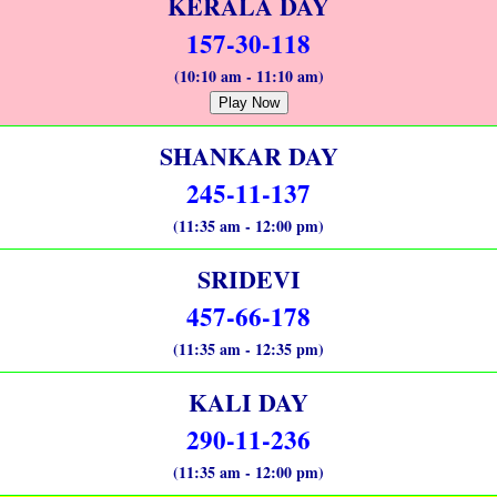
KERALA DAY
157-30-118
(10:10 am - 11:10 am)
Play Now
SHANKAR DAY
245-11-137
(11:35 am - 12:00 pm)
SRIDEVI
457-66-178
(11:35 am - 12:35 pm)
KALI DAY
290-11-236
(11:35 am - 12:00 pm)