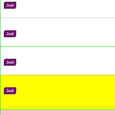
Jodi
Jodi
Jodi
Jodi