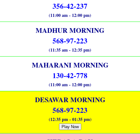
356-42-237
(11:00 am - 12:00 pm)
MADHUR MORNING
568-97-223
(11:35 am - 12:35 pm)
MAHARANI MORNING
130-42-778
(11:00 am - 12:00 pm)
DESAWAR MORNING
568-97-223
(12:35 pm - 01:35 pm)
Play Now