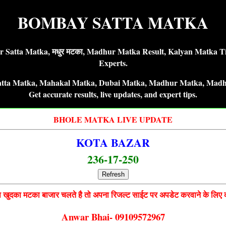
BOMBAY SATTA MATKA
Satta Matka, मधुर मटका, Madhur Matka Result, Kalyan Matka Ti
Experts.
Satta Matka, Mahakal Matka, Dubai Matka, Madhur Matka, Madhu
Get accurate results, live updates, and expert tips.
BHOLE MATKA LIVE UPDATE
KOTA BAZAR
236-17-250
Refresh
खुदका मटका बाजार चलते है तो अपना रिजल्ट साईट पर अपडेट करवाने के लिए 
Anwar Bhai- 09109572967