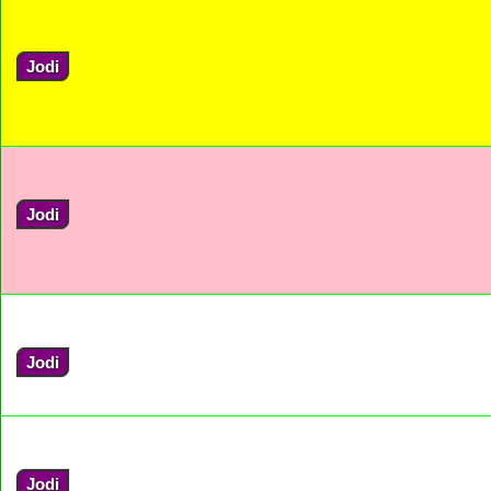
Jodi
Jodi
Jodi
Jodi