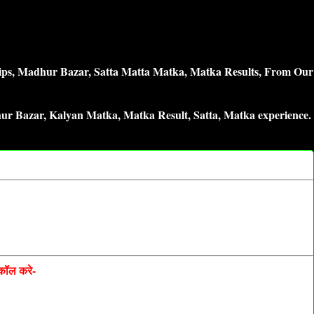
ps, Madhur Bazar, Satta Matta Matka, Matka Results, From Our
r Bazar, Kalyan Matka, Matka Result, Satta, Matka experience.
कॉल करे-