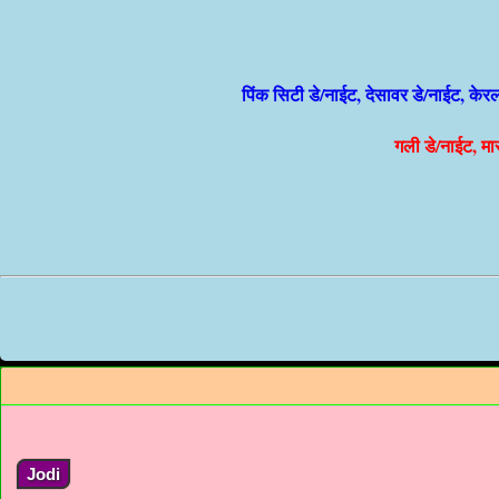
पिंक सिटी डे/नाईट, देसावर डे/नाईट, केर
गली डे/नाईट, मार
Jodi