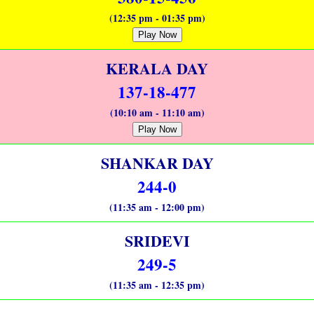
(12:35 pm - 01:35 pm)
Play Now
KERALA DAY
137-18-477
(10:10 am - 11:10 am)
Play Now
SHANKAR DAY
244-0
(11:35 am - 12:00 pm)
SRIDEVI
249-5
(11:35 am - 12:35 pm)