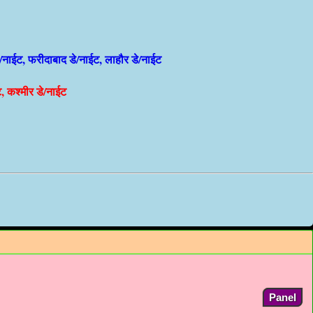
े/नाईट, फरीदाबाद डे/नाईट, लाहौर डे/नाईट
ट, कश्मीर डे/नाईट
Panel