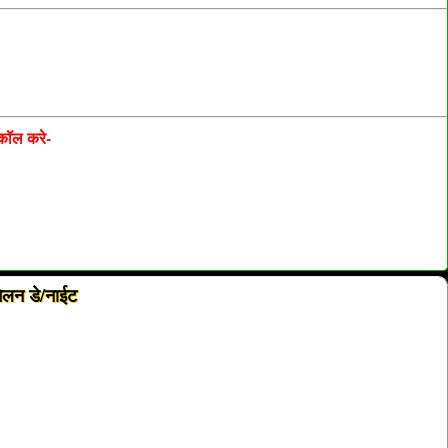
कॉल करे-
मिलन डे/नाईट