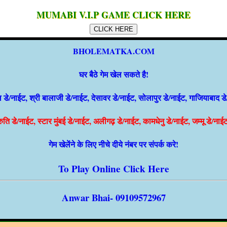
MUMABI V.I.P GAME CLICK HERE
CLICK HERE
BHOLEMATKA.COM
घर बैठे गेम खेल सकते है!
ल डे/नाईट, श्री बालाजी डे/नाईट, देसावर डे/नाईट, सोलापुर डे/नाईट, गाजियाबाद ड
ुति डे/नाईट, स्टार मुंबई डे/नाईट, अलीगढ़ डे/नाईट, कामधेनु डे/नाईट, जम्मू डे/नाई
गेम खेलेंने के लिए नीचे दीये नंबर पर संपर्क करे!
To Play Online Click Here
Anwar Bhai- 09109572967