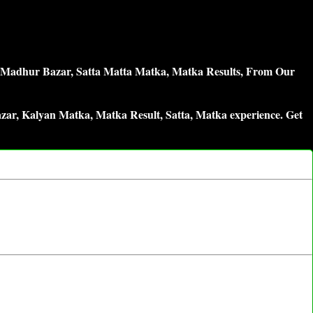
 Madhur Bazar, Satta Matta Matka, Matka Results, From Our
r, Kalyan Matka, Matka Result, Satta, Matka experience. Get