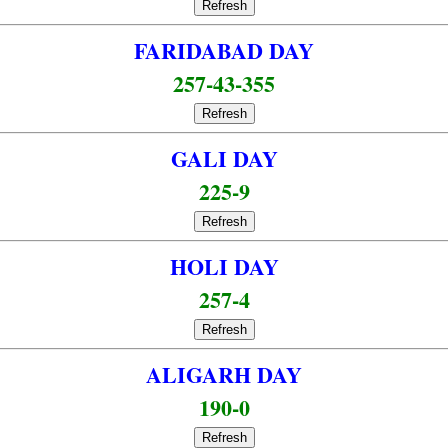
Refresh
FARIDABAD DAY
257-43-355
Refresh
GALI DAY
225-9
Refresh
HOLI DAY
257-4
Refresh
ALIGARH DAY
190-0
Refresh