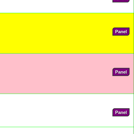
Panel
Panel
Panel