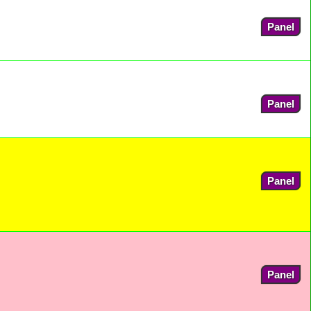
Panel
Panel
Panel
Panel