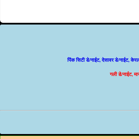
पिंक सिटी डे/नाईट, देसावर डे/नाईट, केर
गली डे/नाईट, मार