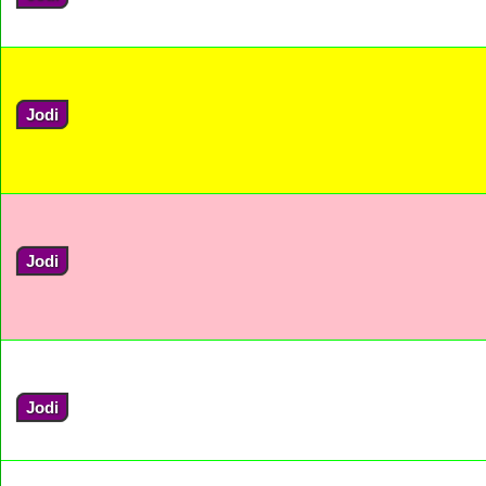
Jodi
Jodi
Jodi