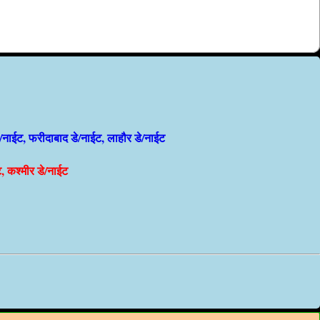
े/नाईट, फरीदाबाद डे/नाईट, लाहौर डे/नाईट
ट, कश्मीर डे/नाईट