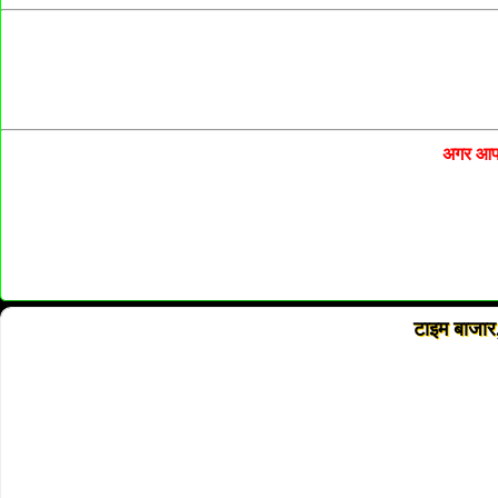
अगर आप 
टाइम बाजार,