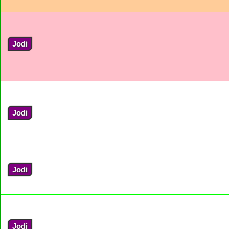
Jodi
Jodi
Jodi
Jodi