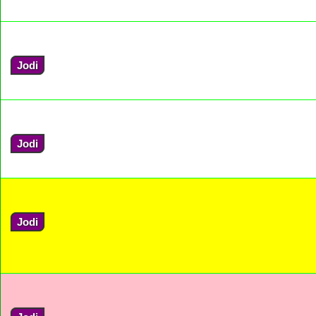
Jodi
Jodi
Jodi