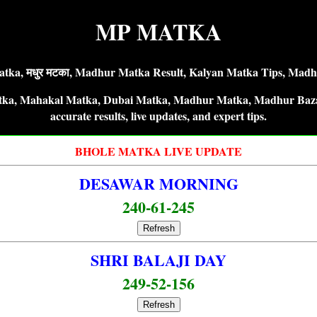
MP MATKA
a, मधुर मटका, Madhur Matka Result, Kalyan Matka Tips, Madhu
atka, Mahakal Matka, Dubai Matka, Madhur Matka, Madhur Bazar
accurate results, live updates, and expert tips.
BHOLE MATKA LIVE UPDATE
DESAWAR MORNING
240-61-245
Refresh
SHRI BALAJI DAY
249-52-156
Refresh