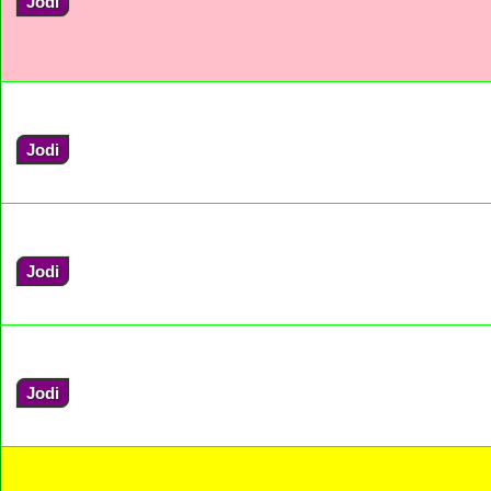
Jodi
Jodi
Jodi
Jodi