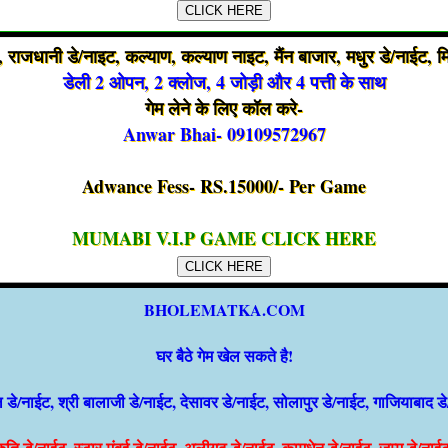
CLICK HERE
 राजधानी डे/नाइट, कल्याण, कल्याण नाइट, मैंन बाजार, मधुर डे/नाईट, 
डेली 2 ओपन, 2 क्लोज, 4 जोड़ी और 4 पत्ती के साथ
गेम लेने के लिए कॉल करे-
Anwar Bhai- 09109572967
Adwance Fess- RS.15000/- Per Game
MUMABI V.I.P GAME CLICK HERE
CLICK HERE
BHOLEMATKA.COM
घर बैठे गेम खेल सकते है!
ल डे/नाईट, श्री बालाजी डे/नाईट, देसावर डे/नाईट, सोलापुर डे/नाईट, गाजियाबाद ड
ुति डे/नाईट, स्टार मुंबई डे/नाईट, अलीगढ़ डे/नाईट, कामधेनु डे/नाईट, जम्मू डे/नाई