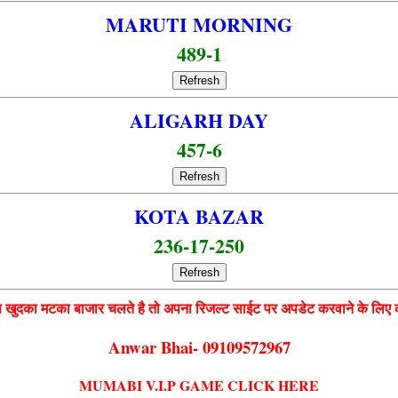
MARUTI MORNING
489-1
Refresh
ALIGARH DAY
457-6
Refresh
KOTA BAZAR
236-17-250
Refresh
खुदका मटका बाजार चलते है तो अपना रिजल्ट साईट पर अपडेट करवाने के लिए 
Anwar Bhai- 09109572967
MUMABI V.I.P GAME CLICK HERE