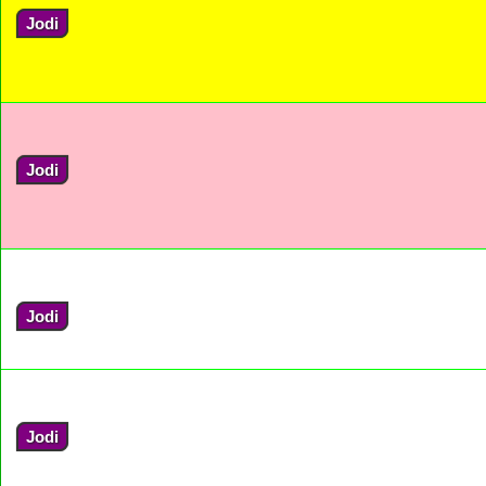
Jodi
Jodi
Jodi
Jodi