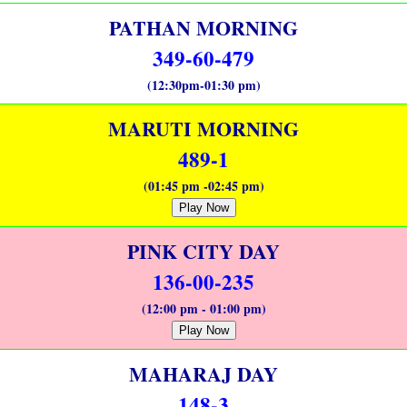
PATHAN MORNING
349-60-479
(12:30pm-01:30 pm)
MARUTI MORNING
489-1
(01:45 pm -02:45 pm)
Play Now
PINK CITY DAY
136-00-235
(12:00 pm - 01:00 pm)
Play Now
MAHARAJ DAY
148-3