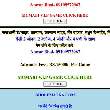
Anwar Bhai- 09109572967
MUMABI V.I.P GAME CLICK HERE
CLICK HERE
 राजधानी डे/नाइट, कल्याण, कल्याण नाइट, मैंन बाजार, मधुर डे/नाईट, 
डेली 2 ओपन, 2 क्लोज, 4 जोड़ी और 4 पत्ती के साथ
गेम लेने के लिए कॉल करे-
Anwar Bhai- 09109572967
Adwance Fess- RS.15000/- Per Game
MUMABI V.I.P GAME CLICK HERE
CLICK HERE
BHOLEMATKA.COM
घर बैठे गेम खेल सकते है!