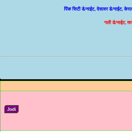
पिंक सिटी डे/नाईट, देसावर डे/नाईट, केर
गली डे/नाईट, मार
Jodi