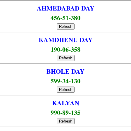
AHMEDABAD DAY
456-51-380
Refresh
KAMDHENU DAY
190-06-358
Refresh
BHOLE DAY
599-34-130
Refresh
KALYAN
990-89-135
Refresh