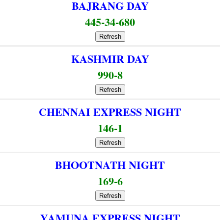
BAJRANG DAY
445-34-680
Refresh
KASHMIR DAY
990-8
Refresh
CHENNAI EXPRESS NIGHT
146-1
Refresh
BHOOTNATH NIGHT
169-6
Refresh
YAMUNA EXPRESS NIGHT