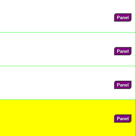
Panel
Panel
Panel
Panel