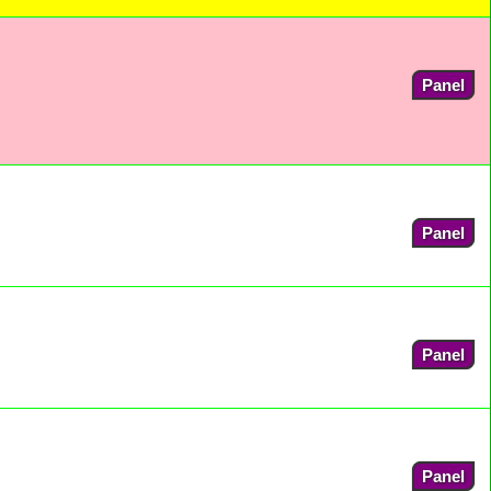
Panel
Panel
Panel
Panel