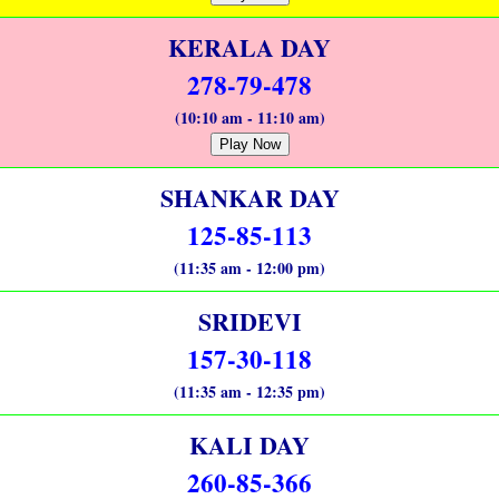
KERALA DAY
278-79-478
(10:10 am - 11:10 am)
Play Now
SHANKAR DAY
125-85-113
(11:35 am - 12:00 pm)
SRIDEVI
157-30-118
(11:35 am - 12:35 pm)
KALI DAY
260-85-366