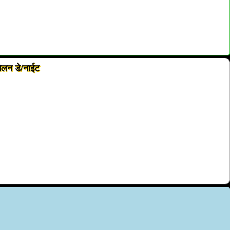
मिलन डे/नाईट